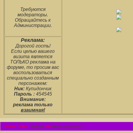
Требуются
модераторы.
Обращайтесь к
Администрации.
Реклама:
Дорогой гость!
Если целью вашего
визита является
ТОЛЬКО реклама на
форуме, то просим вас
воспользоваться
специально созданным
персонажем:
Ник:
Купидончик
Пароль :
454545
Внимание:
реклама только
взаимная!
Привет, Гость!
Войдите
или
зарегистрируйтесь
.