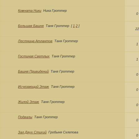
Комната Ники
Ника Гроттер
0
Большая Башня
Таня Гроттер
[
1
2
]
22
Лестница Атлантов
Таня Гроттер
1
Гостиная Светлых
Таня Гроттер
1
Башня Привидений
Таня Гроттер
0
Исчезающий Этаж
Таня Гроттер
0
Жилой Этаж
Таня Гроттер
0
Подвалы
Таня Гроттер
0
Зал Двух Стихий
Гробыня Склепова
0