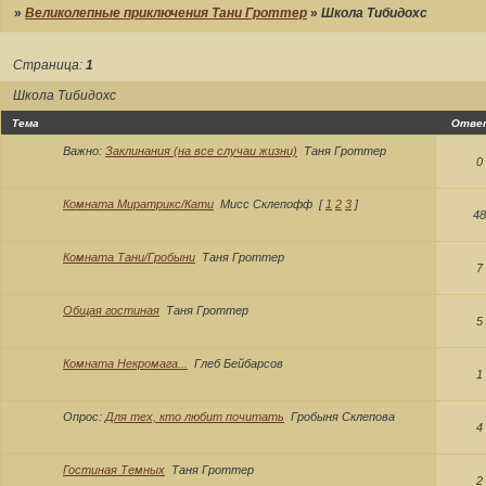
»
Великолепные приключения Тани Гроттер
»
Школа Тибидохс
Страница:
1
Школа Тибидохс
Тема
Отве
Важно:
Заклинания (на все случаи жизни)
Таня Гроттер
0
Комната Миратрикс/Кати
Мисс Склепофф
[
1
2
3
]
48
Комната Тани/Гробыни
Таня Гроттер
7
Общая гостиная
Таня Гроттер
5
Комната Некромага...
Глеб Бейбарсов
1
Опрос:
Для тех, кто любит почитать
Гробыня Склепова
4
Гостиная Темных
Таня Гроттер
2